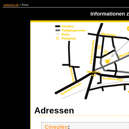
paderkino.de
> Kinos
Informationen 
Adressen
Cineplex
: